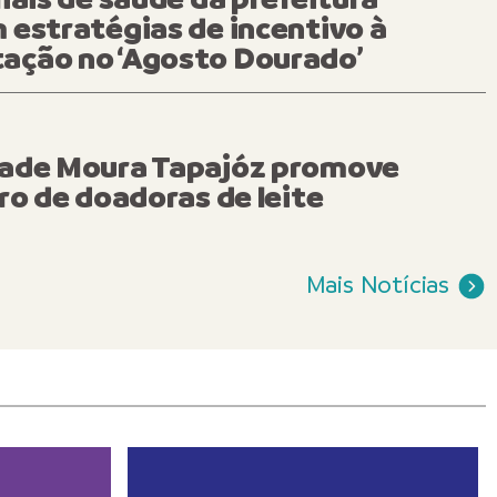
estratégias de incentivo à
ção no ‘Agosto Dourado’
TURA DE MANAUS INICI
ade Moura Tapajóz promove
 DE NOVA USF DE GRAN
ro de doadoras de leite
NO BAIRRO JAPIIM
Mais Notícias