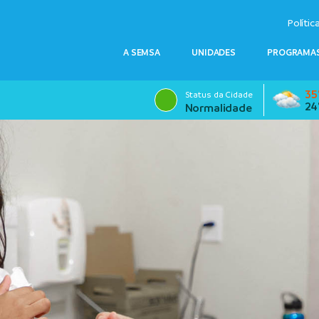
Polític
A SEMSA
UNIDADES
PROGRAMAS
35
Status da Cidade
24
Normalidade