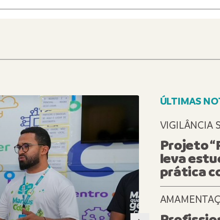
ÚLTIMAS NO
REVITALIZA
VIGILÂNCIA 
Projeto “
leva estu
prática c
AMAMENTA
Profissio