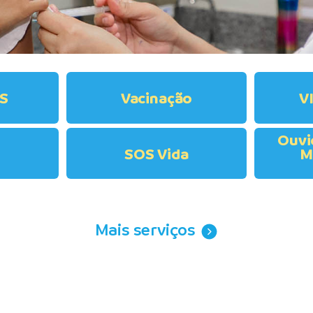
US
Vacinação
V
Ouvi
SOS Vida
M
Mais serviços