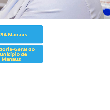
ISA Manaus
doria-Geral do
unicípio de
Manaus