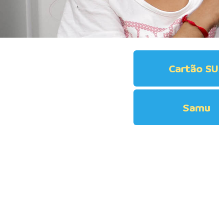
Cartão S
Samu