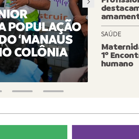
destacam 
NIOR
amamenta
A POPULAÇÃO
SAÚDE
 DO ‘MANAUS
PREFEI
Maternid
 NO COLÔNIA
OBRAS
1º Encont
PORTE 
humano