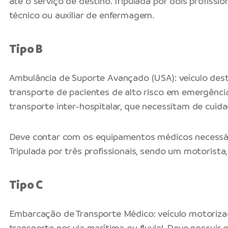
até o serviço de destino. Tripulada por dois profiss
técnico ou auxiliar de enfermagem.
Tipo B
Ambulância de Suporte Avançado (USA): veículo des
transporte de pacientes de alto risco em emergênci
transporte inter-hospitalar, que necessitam de cuid
Deve contar com os equipamentos médicos necessár
Tripulada por três profissionais, sendo um motorist
Tipo C
Embarcação de Transporte Médico: veículo motoriza
transporte por via marítima ou fluvial. Deve possui