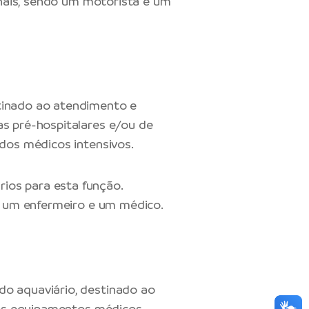
ionais, sendo um motorista e um
tinado ao atendimento e
as pré-hospitalares e/ou de
ados médicos intensivos.
ios para esta função.
a, um enfermeiro e um médico.
do aquaviário, destinado ao
r os equipamentos médicos