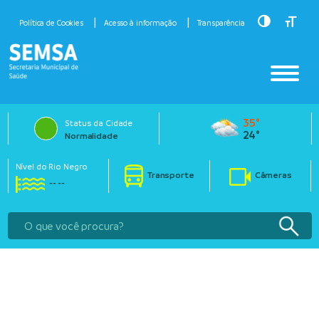
Toggle Hig
Toggle
Política de Cookies
Acesso à informação
Transparência
35°
Status da Cidade
24°
Normalidade
Nível do Rio Negro
Transporte
Câmeras
-- --