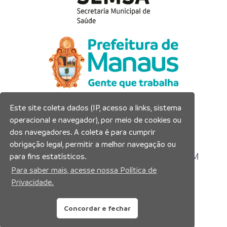
Este site coleta dados (IP, acesso a links, sistema
Prefeitura Municipal de Manaus
operacional e navegador), por meio de cookies ou
Município de Manaus
dos navegadores. A coleta é para cumprir
CNPJ:04.365.326.0001-73
obrigação legal, permitir a melhor navegação ou
Av. Brasil, 2971 – Compensa, Manaus-AM
para fins estatísticos.
CEP: 69036-110
Para saber mais, acesse nossa Política de
Privacidade.
Copyright 2026. Todos os direitos reservados.
Concordar e fechar