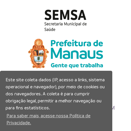
Este site coleta dados (IP, acesso a links, sistema
Prefeitura Municipal de Manaus
operacional e navegador), por meio de cookies ou
Município de Manaus
dos navegadores. A coleta é para cumprir
CNPJ:04.365.326.0001-73
obrigação legal, permitir a melhor navegação ou
Av. Brasil, 2971 – Compensa, Manaus-AM
para fins estatísticos.
CEP: 69036-110
Para saber mais, acesse nossa Política de
Privacidade.
Copyright 2026. Todos os direitos reservados.