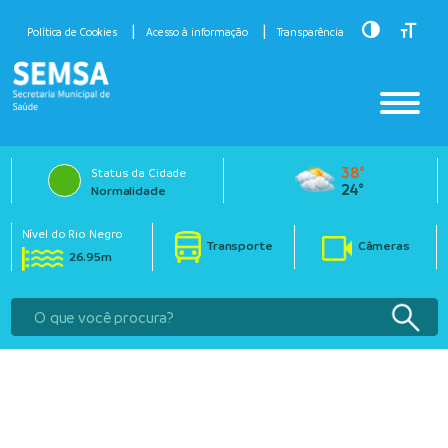
Toggle Hig
Toggle
Política de Cookies
Acesso à informação
Transparência
38°
Status da Cidade
24°
Normalidade
Nível do Rio Negro
Transporte
Câmeras
26.95m