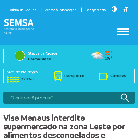
Toggle Hig
Toggle
Política de Cookies
Acesso à informação
Transparência
35°
Status da Cidade
24°
Normalidade
Nível do Rio Negro
Transporte
Câmeras
27.03m
Visa Manaus interdita
supermercado na zona Leste por
alimentos descongelados e