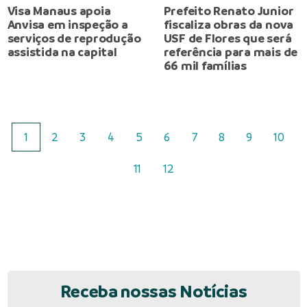
Visa Manaus apoia
Prefeito Renato Junior
Anvisa em inspeção a
fiscaliza obras da nova
serviços de reprodução
USF de Flores que será
assistida na capital
referência para mais de
66 mil famílias
1
2
3
4
5
6
7
8
9
10
11
12
Receba nossas Notícias