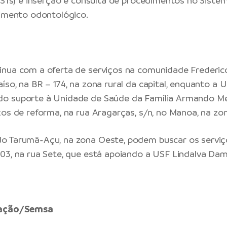
(ISTs) e inserção e consulta de procedimentos no Sist
dimento odontológico.
nua com a oferta de serviços na comunidade Frederico
íso, na BR – 174, na zona rural da capital, enquanto a 
o suporte à Unidade de Saúde da Família Armando M
ços de reforma, na rua Aragarças, s/n, no Manoa, na zo
o Tarumã-Açu, na zona Oeste, podem buscar os serviç
03, na rua Sete, que está apoiando a USF Lindalva Da
gação/Semsa