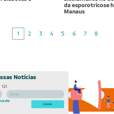
da esporotricose
Manaus
1
2
3
4
5
6
7
8
ssas Notícias
121
ica de