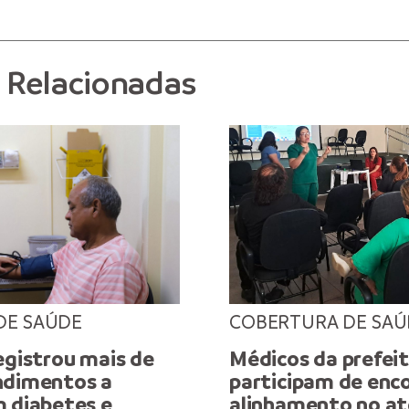
s Relacionadas
DE SAÚDE
COBERTURA DE SAÚ
egistrou mais de
Médicos da prefei
ndimentos a
participam de enc
m diabetes e
alinhamento no a