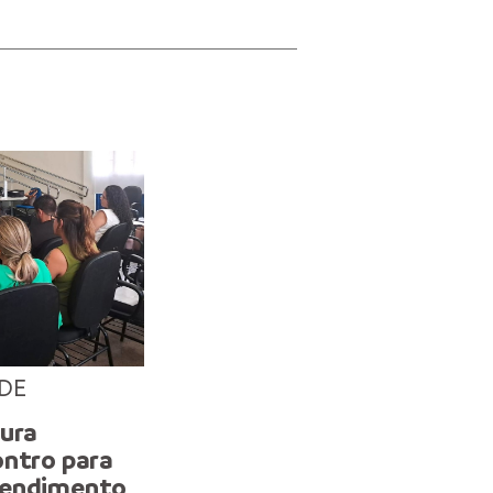
DE
COBERTURA DE SAÚDE
tura
Auriculoterapia terá ref
ontro para
mais profissionais capac
tendimento
pela Prefeitura de Mana