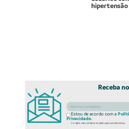
hipertensão
Receba no
Estou de acordo com a
Polít
Privacidade.
O e-mail é salvo em banco de dados para consulta futura.