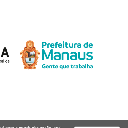
 é para cumprir obrigação legal,