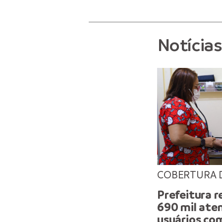
Notícia
COBERTURA 
Prefeitura r
690 mil ate
usuários co