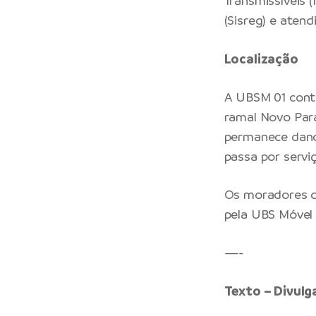
Transmissíveis 
(Sisreg) e aten
Localização
A UBSM 01 conti
ramal Novo Para
permanece dand
passa por servi
Os moradores d
pela UBS Móvel 
—-
Texto – Divul