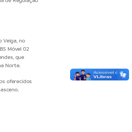
ema de Regulação
 Veiga, no
UBS Móvel 02
endes, que
na Norte.
os oferecidos
masceno.