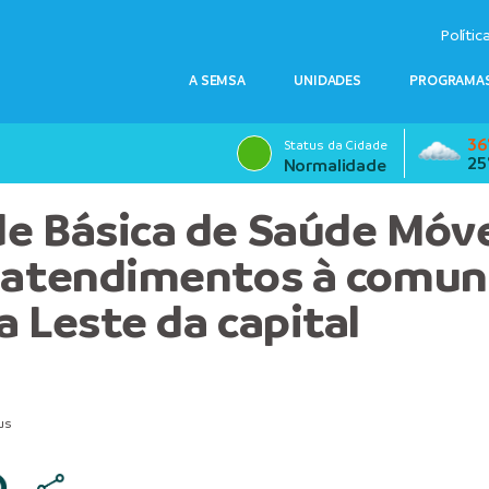
Polític
A SEMSA
UNIDADES
PROGRAMAS
36
Status da Cidade
25
Normalidade
e Básica de Saúde Móv
 atendimentos à comun
a Leste da capital
us