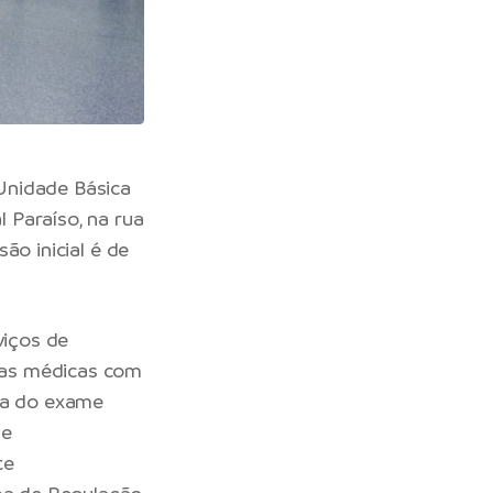
 Unidade Básica
 Paraíso, na rua
são inicial é de
viços de
ltas médicas com
eta do exame
de
te