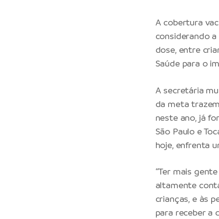
A cobertura vac
considerando a p
dose, entre cria
Saúde para o im
A secretária mun
da meta trazem 
neste ano, já f
São Paulo e Toca
hoje, enfrenta u
“Ter mais gente
altamente conta
crianças, e às 
para receber a d