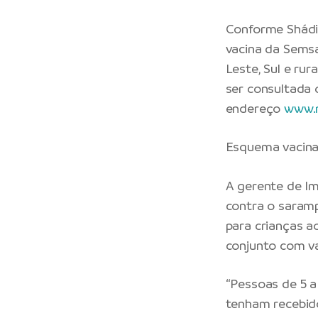
Conforme Shádia
vacina da Semsa,
Leste, Sul e rur
ser consultada o
endereço
www.m
Esquema vacina
A gerente de Im
contra o saramp
para crianças ao
conjunto com va
“Pessoas de 5 a
tenham recebido