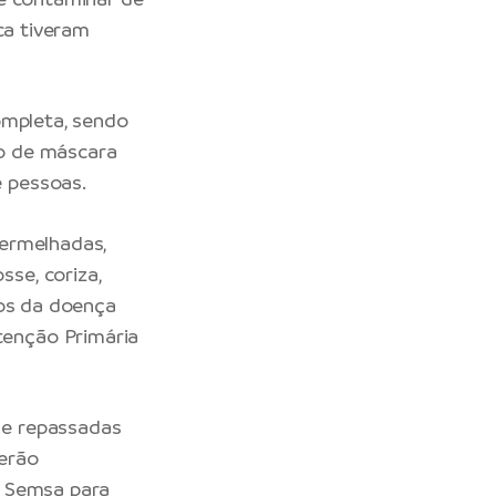
ca tiveram
ompleta, sendo
o de máscara
 pessoas.
vermelhadas,
se, coriza,
tos da doença
enção Primária
s e repassadas
erão
a Semsa para