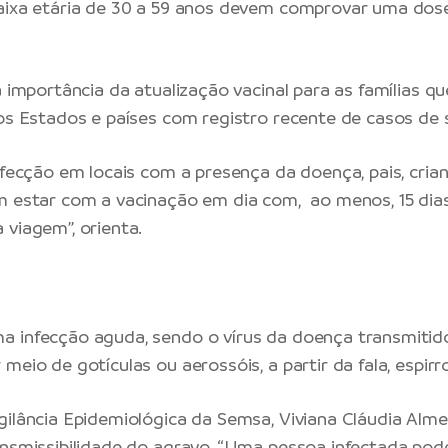
aixa etária de 30 a 59 anos devem comprovar uma dose 
a importância da atualização vacinal para as famílias q
ros Estados e países com registro recente de casos de
infecção em locais com a presença da doença, pais, cri
m estar com a vacinação em dia com, ao menos, 15 dia
 viagem”, orienta.
a infecção aguda, sendo o vírus da doença transmitid
meio de gotículas ou aerossóis, a partir da fala, espirr
gilância Epidemiológica da Semsa, Viviana Cláudia Almei
ansmissibilidade do agravo. “Uma pessoa infectada po