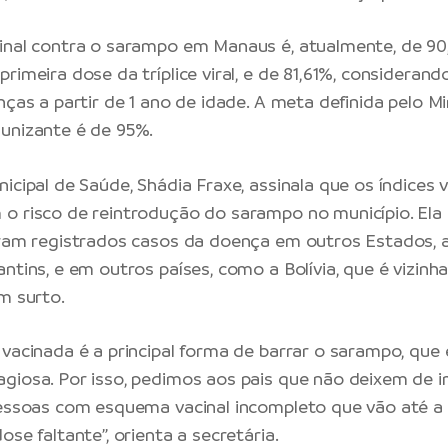
inal contra o sarampo em Manaus é, atualmente, de 90
rimeira dose da tríplice viral, e de 81,61%, consideran
nças a partir de 1 ano de idade. A meta definida pelo Mi
unizante é de 95%.
icipal de Saúde, Shádia Fraxe, assinala que os índices 
o risco de reintrodução do sarampo no município. Ela 
oram registrados casos da doença em outros Estados, 
ntins, e em outros países, como a Bolívia, que é vizinha
m surto.
 vacinada é a principal forma de barrar o sarampo, qu
giosa. Por isso, pedimos aos pais que não deixem de i
pessoas com esquema vacinal incompleto que vão até a
ose faltante”, orienta a secretária.