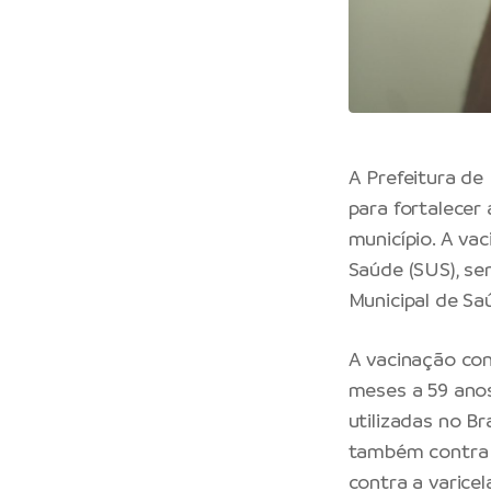
A Prefeitura de
para fortalecer
município. A va
Saúde (SUS), se
Municipal de Sa
A vacinação con
meses a 59 anos
utilizadas no Br
também contra c
contra a varice