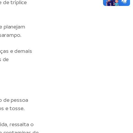
de tríplice
ue planejam
 sarampo.
anças e demais
s de
o de pessoa
os e tosse.
da, ressalta o
de contaminar de