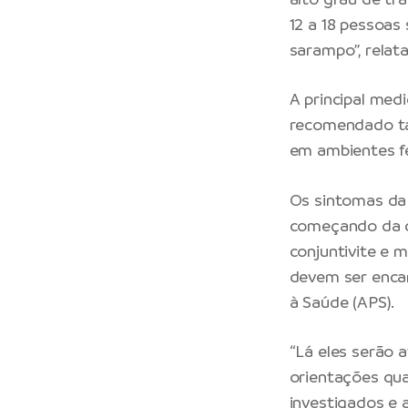
12 a 18 pessoas
sarampo”, relata
A principal med
recomendado ta
em ambientes f
Os sintomas da 
começando da c
conjuntivite e 
devem ser enca
à Saúde (APS).
“Lá eles serão 
orientações qua
investigados e 