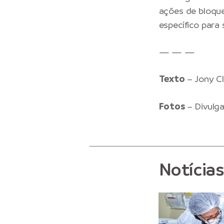
ações de bloque
específico para
— — —
Texto
– Jony C
Fotos
– Divulg
Notícia