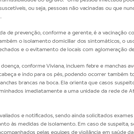
 suscetíveis, ou seja, pessoas não vacinadas ou que nun
.
ida de prevenção, conforme a gerente, é a vacinação c
mbém o isolamento domiciliar dos sintomáticos, o us
echados e o evitamento de locais com aglomeração de
doença, conforme Viviana, incluem febre e manchas a
abeça e indo para os pés, podendo ocorrer também tos
manchas brancas na boca. Ela orienta que casos suspei
minhados imediatamente a uma unidade da rede de At
avaliados e notificados, sendo ainda solicitados exame
nto às medidas de isolamento. Em caso de suspeita, s
acompanhados pelas equipes de vigilância em saúde d