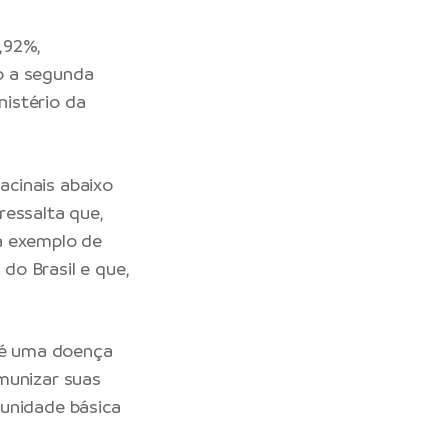
,92%,
do a segunda
nistério da
vacinais abaixo
ressalta que,
a exemplo de
 do Brasil e que,
e é uma doença
munizar suas
 unidade básica