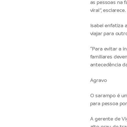
as pessoas na f
viral”, esclarece.
Isabel enfatiza 
viajar para out
“Para evitar a 
familiares deve
antecedência da
Agravo
O sarampo é um
para pessoa por 
A gerente de Vi
alto grau de tr