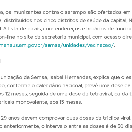
, os imunizantes contra o sarampo são ofertados em 
 distribuídos nos cinco distritos de saúde da capital, 
al. A lista de locais, com endereços e horários de func
n-line no site da secretaria municipal, com acesso dire
anaus.am.gov.br/semsa/unidades/vacinacao/
.
l
unização da Semsa, Isabel Hernandes, explica que o e
o, conforme o calendário nacional, prevê uma dose da tr
s 12 meses, seguida de uma dose da tetraviral, ou da tr
ricela monovalente, aos 15 meses.
 29 anos devem comprovar duas doses da tríplice viral
 anteriormente, o intervalo entre as doses é de 30 dias