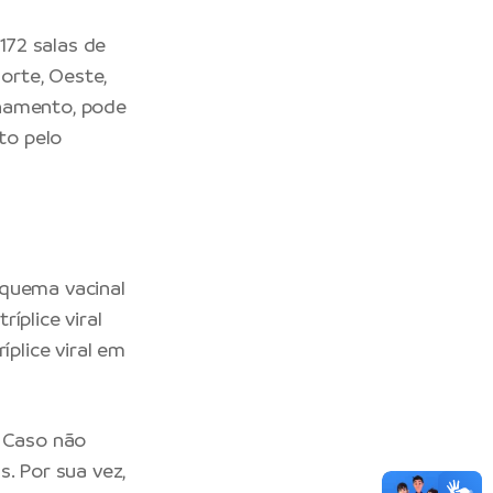
172 salas de
Norte, Oeste,
ionamento, pode
to pelo
squema vacinal
íplice viral
íplice viral em
. Caso não
. Por sua vez,