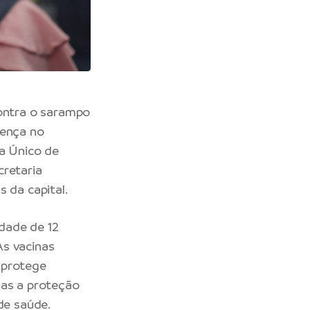
contra o sarampo
oença no
ma Único de
cretaria
 da capital.
dade de 12
As vacinas
e protege
sas a proteção
de saúde.