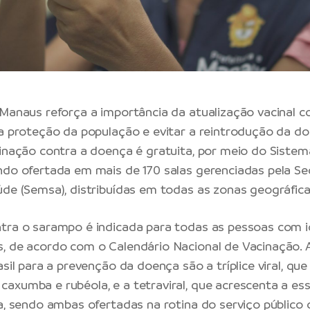
 Manaus reforça a importância da atualização vacinal 
 a proteção da população e evitar a reintrodução da d
cinação contra a doença é gratuita, por meio do Siste
ndo ofertada em mais de 170 salas gerenciadas pela Se
úde (Semsa), distribuídas em todas as zonas geográficas
tra o sarampo é indicada para todas as pessoas com i
, de acordo com o Calendário Nacional de Vacinação. 
asil para a prevenção da doença são a tríplice viral, qu
axumba e rubéola, e a tetraviral, que acrescenta a es
la, sendo ambas ofertadas na rotina do serviço público 