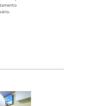
ratamento
ário.