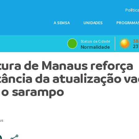
Polític
A SEMSA
UNIDADES
PROGRAMAS
38
Status da Cidade
23
Normalidade
tura de Manaus reforça
ância da atualização va
 o sarampo
us