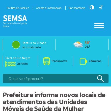
Toggle Hig
Toggle
Política de Cookies
Acesso à informação
Transparência
38°
Status da Cidade
24°
Normalidade
Nível do Rio Negro
Transporte
Câmeras
26.95m
Prefeitura informa novos locais de
atendimentos das Unidades
Móveis de Saúde da Mulher