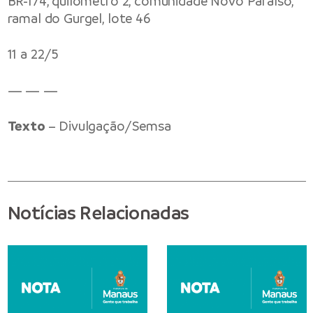
BR-174, quilômetro 2, comunidade Novo Paraíso,
ramal do Gurgel, lote 46
11 a 22/5
— — —
Texto
– Divulgação/Semsa
Notícias Relacionadas