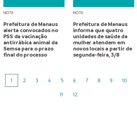
NOTA
NOTA
Prefeitura de Manaus
Prefeitura de Manaus
alerta convocados no
informa que quatro
PSS da vacinação
unidades de saúde da
antirrábica animal da
mulher atendem em
Semsa para o prazo
novos locais a partir de
final do processo
segunda-feira, 3/8
1
2
3
4
5
6
7
8
9
10
11
12