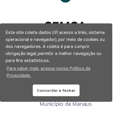
Este site coleta dados (IP, acesso a links, sistema
operacional e navegador), por meio de cookies ou
dos navegadores. A coleta é para cumprir
obrigação legal, permitir a melhor navegação ou
para fins estatísticos.
Para saber mais, acesse nossa Política de
Privacidade.
Concordar e fechar
Prefeitura Municipal de Manaus
Município de Manaus
CNPJ:04.365.326.0001-73
Av. Brasil, 2971 – Compensa, Manaus-AM
CEP: 69036-110