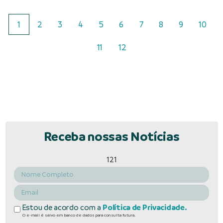
1
2
3
4
5
6
7
8
9
10
11
12
Receba nossas Notícias
121
Estou de acordo com a
Política de Privacidade.
O e-mail é salvo em banco de dados para consulta futura.