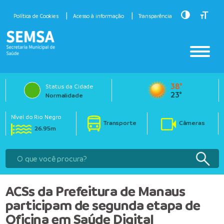
Toggle Hig
Toggle
Política de Cookies
Acesso à informação
Transparência
38°
Status da Cidade
23°
Normalidade
Nível do Rio Negro
Transporte
Câmeras
26.95m
ACSs da Prefeitura de Manaus
participam de segunda etapa de
Oficina em Saúde Digital