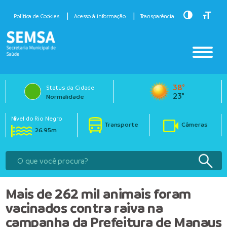
Toggle Hig
Toggle
Política de Cookies
Acesso à informação
Transparência
38°
Status da Cidade
23°
Normalidade
Nível do Rio Negro
Transporte
Câmeras
26.95m
Mais de 262 mil animais foram
vacinados contra raiva na
campanha da Prefeitura de Manaus