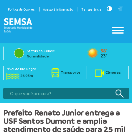
Toggle Hig
Toggle
Política de Cookies
Acesso à informação
Transparência
38°
Status da Cidade
23°
Normalidade
Nível do Rio Negro
Transporte
Câmeras
26.95m
Prefeito Renato Junior entrega a
USF Santos Dumont e amplia
atendimento de saúde para 25 mil