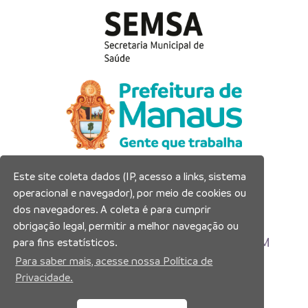
Este site coleta dados (IP, acesso a links, sistema
Prefeitura Municipal de Manaus
operacional e navegador), por meio de cookies ou
Município de Manaus
dos navegadores. A coleta é para cumprir
CNPJ:04.365.326.0001-73
obrigação legal, permitir a melhor navegação ou
Av. Brasil, 2971 – Compensa, Manaus-AM
para fins estatísticos.
CEP: 69036-110
Para saber mais, acesse nossa Política de
Privacidade.
Copyright 2026. Todos os direitos reservados.