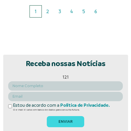
1
2
3
4
5
6
Receba nossas Notícias
121
Estou de acordo com a
Política de Privacidade.
O e-mail é salvo em banco de dados para consulta futura.