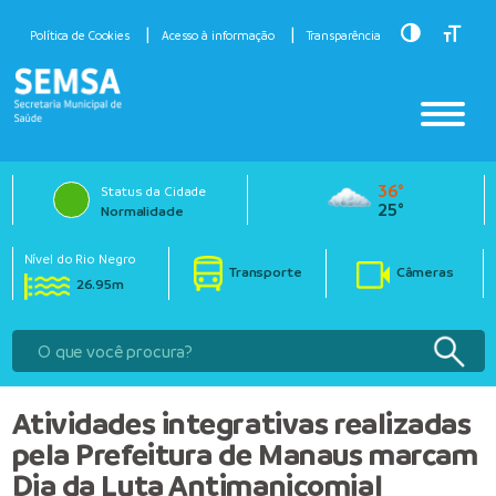
Toggle Hig
Toggle
Política de Cookies
Acesso à informação
Transparência
36°
Status da Cidade
25°
Normalidade
Nível do Rio Negro
Transporte
Câmeras
26.95m
Atividades integrativas realizadas
pela Prefeitura de Manaus marcam
Dia da Luta Antimanicomial