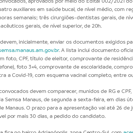
convocados, aprovados por meio do Edital 002/2021 do
atro auxiliares em saúde bucal, de nível médio, com r
oras semanais; três cirurgiões-dentistas gerais, de níve
acêuticos gerais, de nível superior, de 20h.
evem, inicialmente, enviar os documentos exigidos pa
semsa.manaus.am.gov.br
. A lista inclui documento ofici
om foto, CPF, título de eleitor, comprovante de residên
elefone), foto 3×4, comprovante de escolaridade, compr
ra a Covid-19, com esquema vacinal completo, entre ou
 convocados devem comparecer, munidos de RG e CPF, 
a Semsa Manaus, de segunda a sexta-feira, em dias úte
 de Manaus. O prazo para a apresentação vai até 26 de 
el por mais 30 dias, a pedido do candidato.
 fica no bairro Adrianópolis, zona Centro-Sul, com
ace