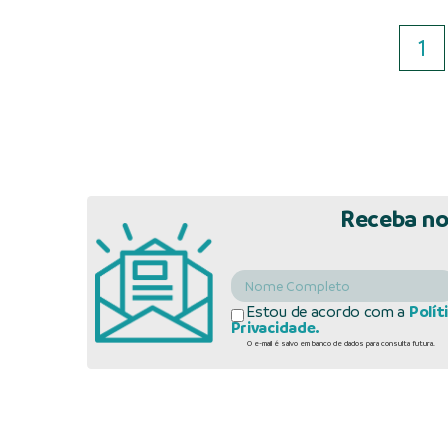
1
Receba no
Estou de acordo com a
Polít
Privacidade.
O e-mail é salvo em banco de dados para consulta futura.