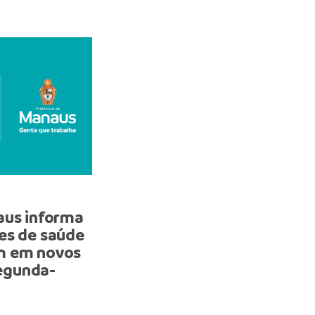
NOTA
aus informa
Unidade Móvel de Saúde
es de saúde
Mulher da zona Oeste e
m em novos
novo endereço esta sem
segunda-