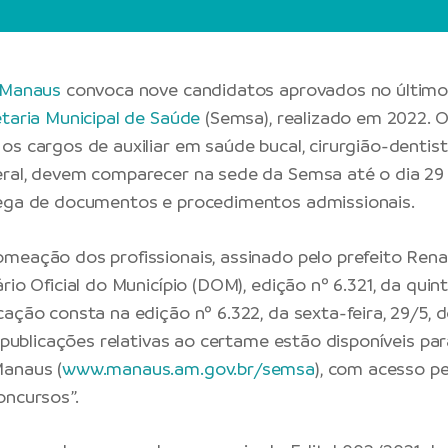
 Manaus
convoca nove candidatos aprovados no último
taria Municipal de Saúde
(Semsa), realizado em 2022. Os
os cargos de auxiliar em saúde bucal, cirurgião-dentist
ral, devem comparecer na sede da Semsa até o dia 29
rega de documentos e procedimentos admissionais.
meação dos profissionais, assinado pelo prefeito Renato
rio Oficial do Município (DOM), edição nº 6.321, da quint
ação consta na edição nº 6.322, da sexta-feira, 29/5, 
s publicações relativas ao certame estão disponíveis pa
Manaus (
www.manaus.am.gov.br/semsa
), com acesso p
oncursos”.