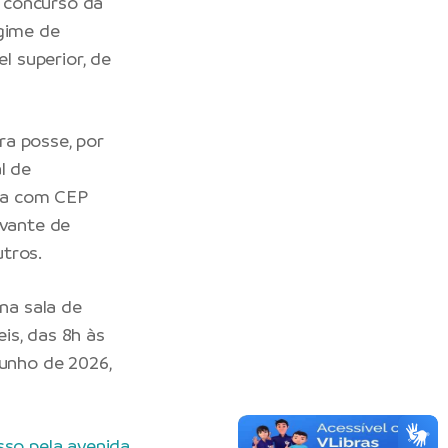
 concurso da
egime de
l superior, de
ra posse, por
al de
cia com CEP
ovante de
tros.
na sala de
is, das 8h às
junho de 2026,
sso pela avenida