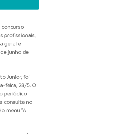
 concurso
 profissionais,
a geral e
 de junho de
 Junior, foi
a-feira, 28/5. O
do periódico
ra consulta no
elo menu “A