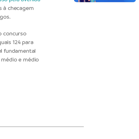
as à checagem
gos.
o concurso
uais 124 para
el fundamental
l médio e médio