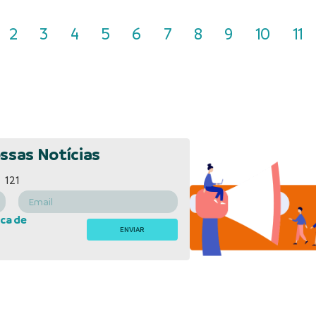
2
3
4
5
6
7
8
9
10
11
ssas Notícias
121
ica de