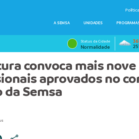
Polític
A SEMSA
UNIDADES
PROGRAMAS
36
Status da Cidade
25
Normalidade
tura convoca mais nove
sionais aprovados no c
o da Semsa
us