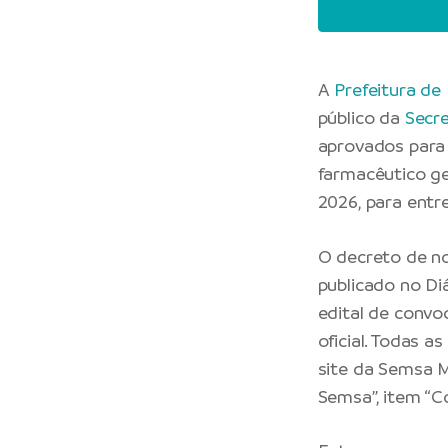
A
Prefeitura de
público da
Secre
aprovados para 
farmacêutico ge
2026, para ent
O decreto de no
publicado no Diá
edital de convoc
oficial. Todas a
site da Semsa 
Semsa”, item “C