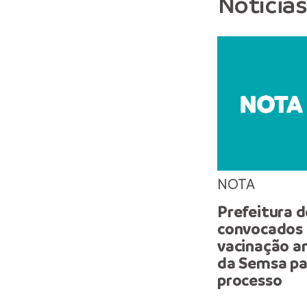
Notícia
NOTA
Prefeitura 
convocados 
vacinação an
da Semsa par
processo