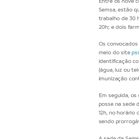
Entre os nove 
Semsa, estão qu
trabalho de 30 h
20h; e dois farm
Os convocados d
meio do site
ps
identificação c
(água, luz ou t
imunização cont
Em seguida, os
posse na sede d
12h, no horário
sendo prorrogáv
A sede da Semsa