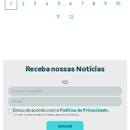
1
2
3
4
5
6
7
8
9
10
11
12
Receba nossas Notícias
121
Estou de acordo com a
Política de Privacidade.
O e-mail é salvo em banco de dados para consulta futura.