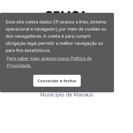
Este site coleta dados (IP, acesso a links, sistema
operacional e navegador), por meio de cookies ou
dos navegadores. A coleta é para cumprir
obrigação legal, permitir a melhor navegação ou
para fins estatísticos.
Para saber mais, acesse nossa Política de
Privacidade.
Concordar e fechar
Prefeitura Municipal de Manaus
Município de Manaus
CNPJ:04.365.326.0001-73
Av. Brasil, 2971 – Compensa, Manaus-AM
CEP: 69036-110
Copyright 2026. Todos os direitos reservados.