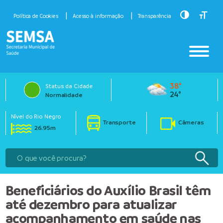
Toggle Hig
Toggle
Política de Cookies
Acesso à informação
Transparência
38°
Status da Cidade
24°
Normalidade
Nível do Rio Negro
Transporte
Câmeras
26.95m
Beneficiários do Auxílio Brasil têm
até dezembro para atualizar
acompanhamento em saúde nas