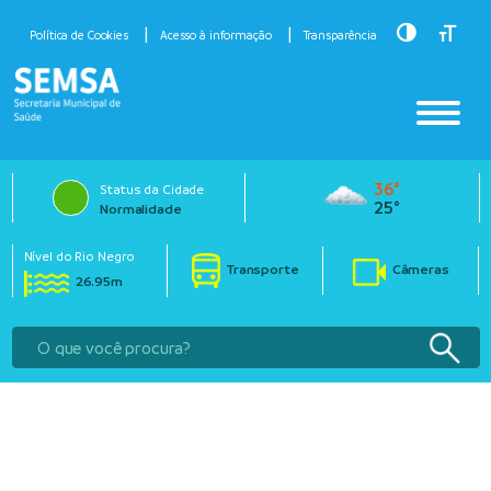
Toggle Hig
Toggle
Política de Cookies
Acesso à informação
Transparência
36°
Status da Cidade
25°
Normalidade
Nível do Rio Negro
Transporte
Câmeras
26.95m