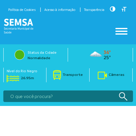
Toggle Hig
Toggle
Política de Cookies
Acesso à informação
Transparência
36°
Status da Cidade
25°
Normalidade
Nível do Rio Negro
Transporte
Câmeras
26.95m