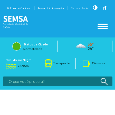
Toggle Hig
Toggle
Política de Cookies
Acesso à informação
Transparência
35°
Status da Cidade
24°
Normalidade
Nível do Rio Negro
Transporte
Câmeras
26.95m