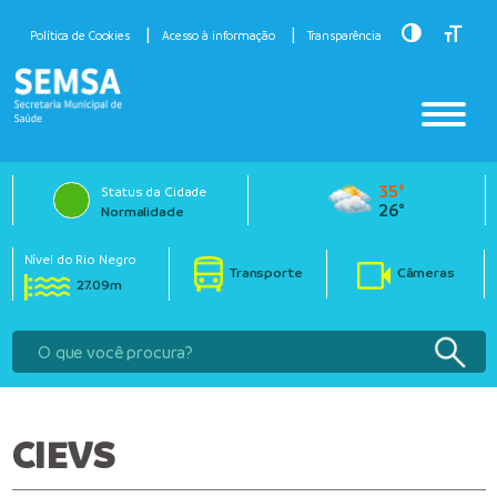
Toggle Hig
Toggle
Política de Cookies
Acesso à informação
Transparência
35°
Status da Cidade
26°
Normalidade
Nível do Rio Negro
Transporte
Câmeras
27.09m
CIEVS