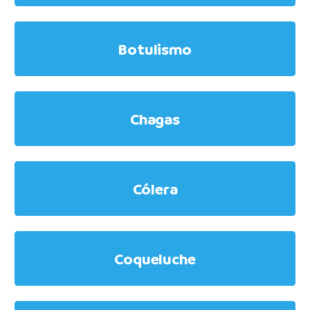
Botulismo
Chagas
Cólera
Coqueluche