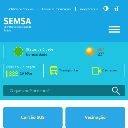
Toggle Hig
Toggle
Política de Cookies
Acesso à informação
Transparência
38°
Status da Cidade
23°
Normalidade
Nível do Rio Negro
Transporte
Câmeras
26.95m
Cartão SUS
Vacinação