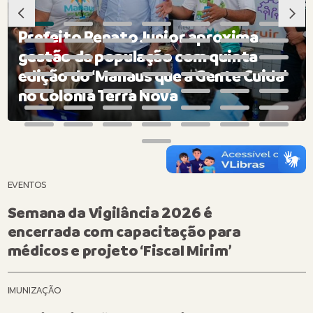
Prefeito Renato Junior aproxima
gestão da população com quinta
edição do ‘Manaus que a Gente Cuida’
no Colônia Terra Nova
EVENTOS
Semana da Vigilância 2026 é
encerrada com capacitação para
médicos e projeto ‘Fiscal Mirim’
IMUNIZAÇÃO