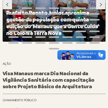
Prefeito Renato Junior aproxima
gestão da população com quinta
edição do ‘Manaus que a Gente Cuida’
no Colônia Terra Nova
AÇÃO
Visa Manaus marca Dia Nacional da
Vigilância Sanitária com capacitação
sobre Projeto Básico de Arquitetura
CHAMAMENTO PÚBLICO