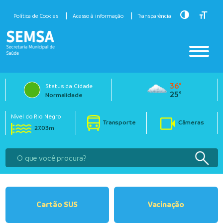
Toggle Hig
Toggle
Política de Cookies
Acesso à informação
Transparência
36°
Status da Cidade
25°
Normalidade
Nível do Rio Negro
Transporte
Câmeras
27.03m
Cartão SUS
Vacinação