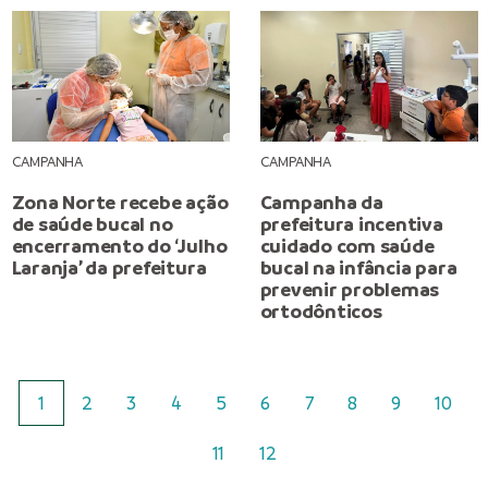
CAMPANHA
CAMPANHA
Zona Norte recebe ação
Campanha da
de saúde bucal no
prefeitura incentiva
encerramento do ‘Julho
cuidado com saúde
Laranja’ da prefeitura
bucal na infância para
prevenir problemas
ortodônticos
1
2
3
4
5
6
7
8
9
10
11
12