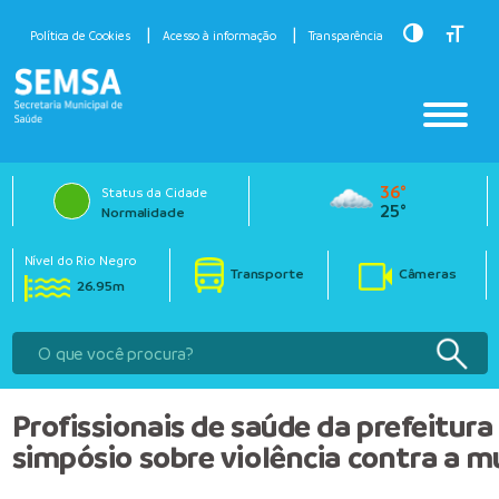
Toggle Hig
Toggle
Política de Cookies
Acesso à informação
Transparência
36°
Status da Cidade
25°
Normalidade
Nível do Rio Negro
Transporte
Câmeras
26.95m
Profissionais de saúde da prefeitura
simpósio sobre violência contra a 