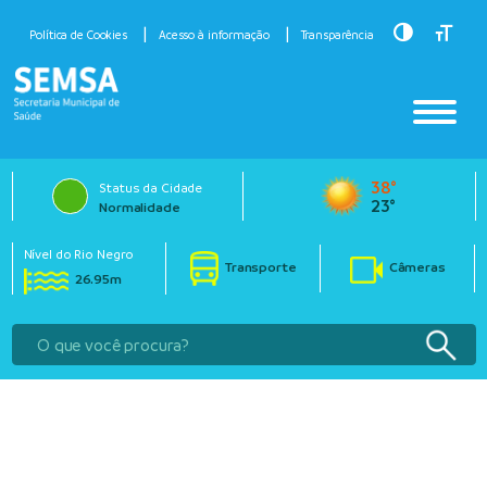
Toggle Hig
Toggle
Política de Cookies
Acesso à informação
Transparência
38°
Status da Cidade
23°
Normalidade
Nível do Rio Negro
Transporte
Câmeras
26.95m