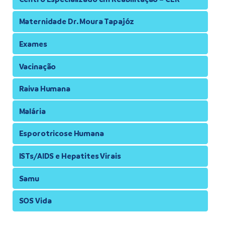
Maternidade Dr. Moura Tapajóz
Exames
Vacinação
Raiva Humana
Malária
Esporotricose Humana
ISTs/AIDS e Hepatites Virais
Samu
SOS Vida