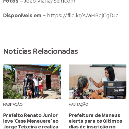
Fotos
– João Viana/Semcom
Disponíveis em –
https://flic.kr/s/aHBqjCgDJq
Notícias Relacionadas
HABITAÇÃO
HABITAÇÃO
Prefeito Renato Junior
Prefeitura de Manaus
leva ‘Casa Manauara’ ao
alerta para os últimos
Jorge Teixeira e realiza
dias de inscrição no