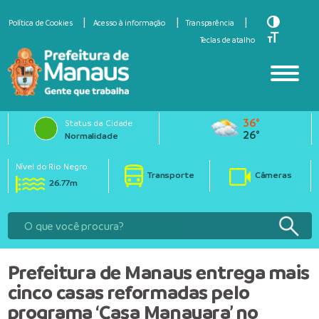
Toggle Hi
Política de Cookies
Acesso à informação
Transparência
Toggle Fo
Teclas de atalho
36°
Status da Cidade
26°
Normalidade
Nível do Rio Negro
Transporte
Câmeras
26.77m
Prefeitura de Manaus entrega mais
cinco casas reformadas pelo
programa ‘Casa Manauara’ no