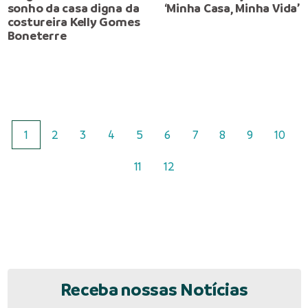
sonho da casa digna da
‘Minha Casa, Minha Vida’
costureira Kelly Gomes
Boneterre
1
2
3
4
5
6
7
8
9
10
11
12
Receba nossas Notícias