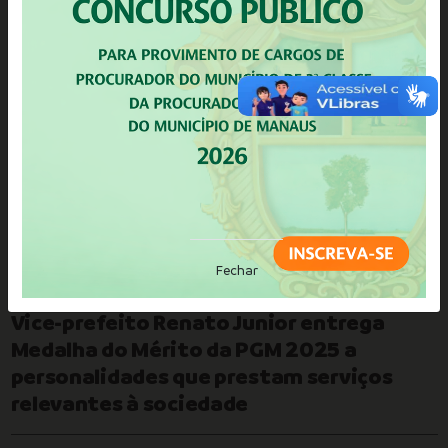
ÚLTIMAS NOTÍCIAS
NOTA
Prefeitura comprova legalidade de
obra de construção de aterro
sanitário
Fechar
HOMENAGEM
Vice-prefeito Renato Junior entrega
Medalha do Mérito da PGM 2025 a
personalidades que prestam serviços
relevantes à sociedade