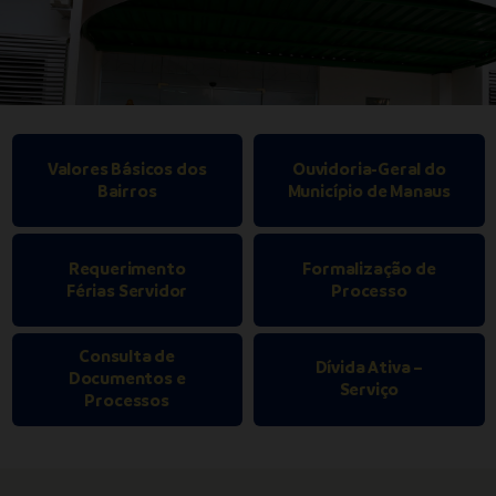
Valores Básicos dos
Ouvidoria-Geral do
Bairros
Município de Manaus
Requerimento
Formalização de
Férias Servidor
Processo
Consulta de
Dívida Ativa –
Documentos e
Serviço
Processos