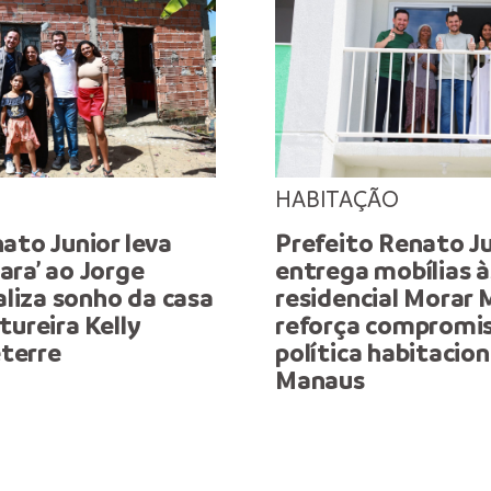
HABITAÇÃO
ato Junior leva
Prefeito Renato Ju
ara’ ao Jorge
entrega mobílias à
ealiza sonho da casa
residencial Morar 
tureira Kelly
reforça compromi
terre
política habitacio
Manaus