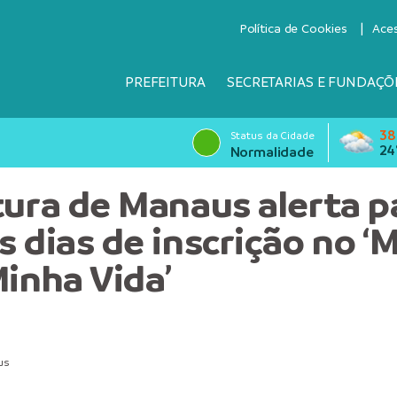
Política de Cookies
Ace
PREFEITURA
SECRETARIAS E FUNDAÇÕ
38
Status da Cidade
24
Normalidade
tura de Manaus alerta p
s dias de inscrição no ‘
Minha Vida’
us