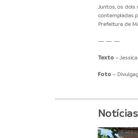
Juntos, os dois
contempladas p
Prefeitura de M
— — —
Texto
– Jessic
Foto
– Divulga
Notícia