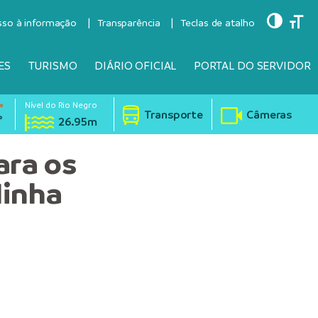
Toggle
Togg
sso à informação
Transparência
Teclas de atalho
ES
TURISMO
DIÁRIO OFICIAL
PORTAL DO SERVIDOR
Nível do Rio Negro
°
Transporte
Câmeras
°
26.95m
ara os
Minha