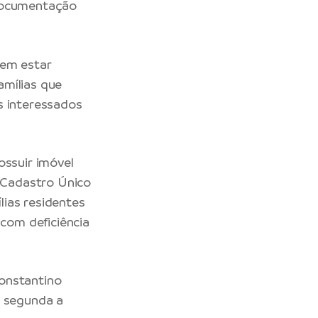
 documentação
vem estar
amílias que
s interessados
ossuir imóvel
o Cadastro Único
lias residentes
 com deficiência
Constantino
e segunda a