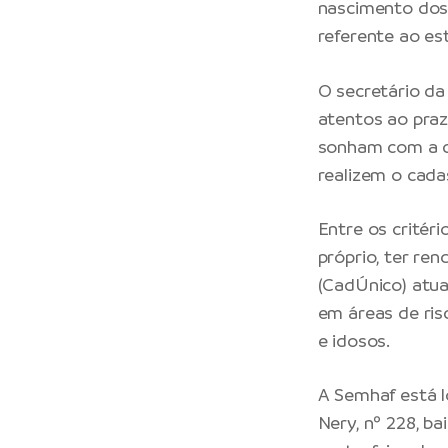
nascimento dos 
referente ao est
O secretário da
atentos ao praz
sonham com a ca
realizem o cadas
Entre os critér
próprio, ter re
(CadÚnico) atua
em áreas de ris
e idosos.
A Semhaf está l
Nery, nº 228, b