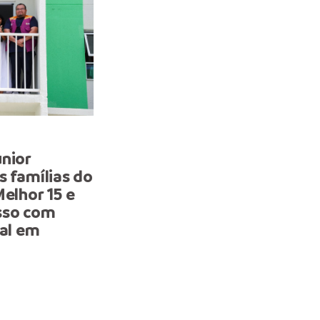
HABITAÇÃO
nior
Prefeito Renato Junior c
s famílias do
entrega das chaves às 5
Melhor 15 e
famílias contempladas c
sso com
moradias dos residenciai
nal em
Morar Melhor e resgata 
cidadania de mais de 2 mi
pessoas