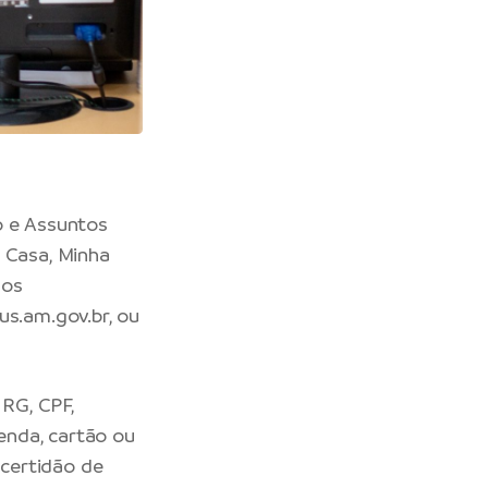
o e Assuntos
a Casa, Minha
 os
us.am.gov.br
, ou
RG, CPF,
enda, cartão ou
 certidão de