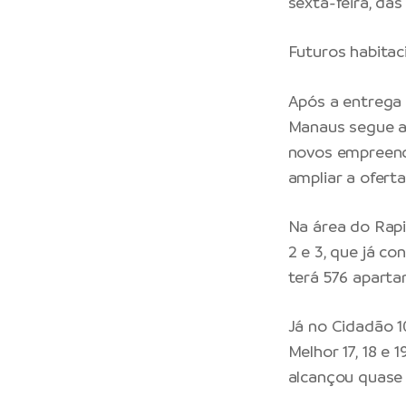
sexta-feira, das
Futuros habitac
Após a entrega d
Manaus segue av
novos empreendi
ampliar a ofert
Na área do Rapi
2 e 3, que já c
terá 576 aparta
Já no Cidadão 1
Melhor 17, 18 e
alcançou quase