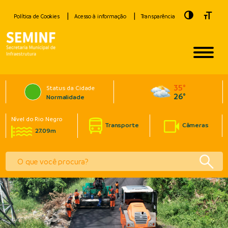
Toggle Hig
Toggle
Política de Cookies
Acesso à informação
Transparência
35°
Status da Cidade
26°
Normalidade
Nível do Rio Negro
Transporte
Câmeras
27.09m