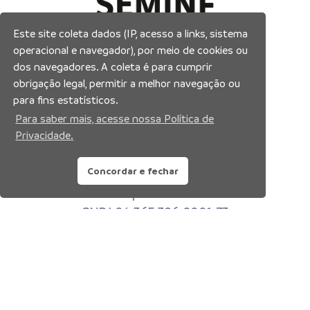
Este site coleta dados (IP, acesso a links, sistema
operacional e navegador), por meio de cookies ou
dos navegadores. A coleta é para cumprir
obrigação legal, permitir a melhor navegação ou
para fins estatísticos.
Para saber mais, acesse nossa Política de
Privacidade.
Concordar e fechar
Prefeitura Municipal de Manaus
Município de Manaus
CNPJ:04.365.326.0001-73
Av. Brasil, 2971 – Compensa, Manaus-AM
CEP: 69036-110
Contato: (92) 98842-5848
Copyright 2026. Todos os direitos reservados.