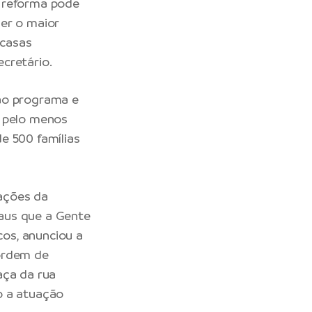
a reforma pode
der o maior
 casas
cretário.
 ao programa e
r pelo menos
e 500 famílias
ações da
aus que a Gente
cos, anunciou a
 ordem de
aça da rua
o a atuação