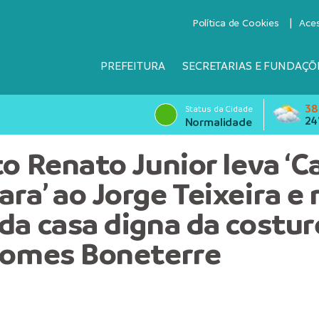
Política de Cookies
Ace
PREFEITURA
SECRETARIAS E FUNDAÇÕ
38
Status da Cidade
24
Normalidade
to Renato Junior leva ‘C
ra’ ao Jorge Teixeira e 
da casa digna da costur
Gomes Boneterre