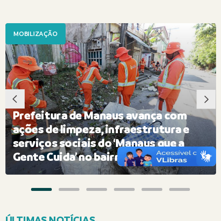
MOBILIZAÇÃO
Prefeitura de Manaus avança com
ações de limpeza, infraestrutura e
o
serviços sociais do ‘Manaus que a
Gente Cuida’ no bairro Lírio do Vale
ÚLTIMAS NOTÍCIAS