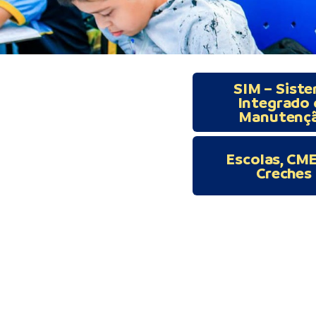
SIM – Sist
Integrado 
Manutenç
Escolas, CME
Creches