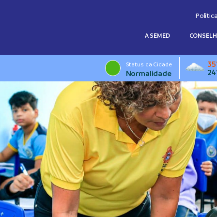
Polític
A SEMED
CONSEL
35
Status da Cidade
24
Normalidade