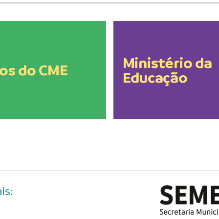
Ministério da
os do CME
Educação
is: