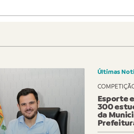
Últimas Notí
CHAMADA
COMPETIÇÃ
Esporte e
300 estu
da Munici
Prefeitu