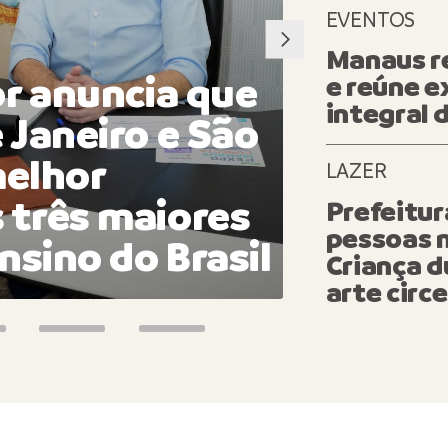
EVENTOS
Manaus re
or anuncia que
Prefei
e reúne e
integral
 Janeiro e São
mais 2
melhor
da Sem
LAZER
 três maiores
com qu
Prefeitur
pessoas 
nsino do Brasil
Manau
Criança d
arte circ