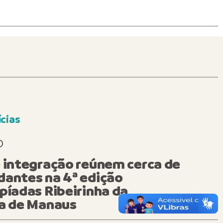
cias
O
 integração reúnem cerca de
dantes na 4ª edição
píadas Ribeirinha da
ra de Manaus