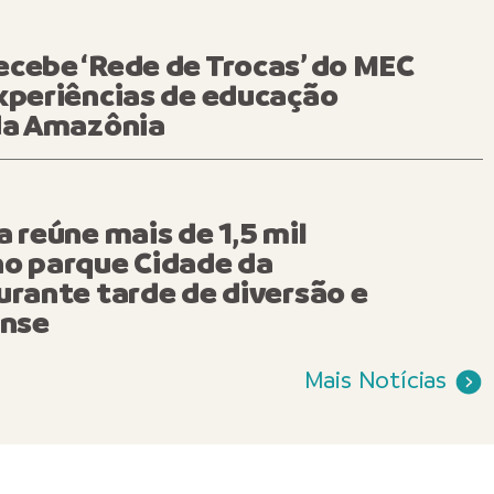
cebe ‘Rede de Trocas’ do MEC
to Renato Junior convoc
xperiências de educação
 da Amazônia
50 profissionais do con
ed e reforça compromi
alidade da educação de
a reúne mais de 1,5 mil
no parque Cidade da
s
urante tarde de diversão e
ense
Mais Notícias