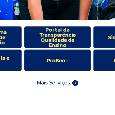
Portal da
ema
Transparência
de
Si
Qualidade de
ão
Ensino
Is e
ProBen+
Mais Serviços