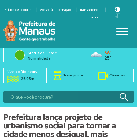
Toggle Hi
Política de Cookies
Acesso à informação
Transparência
Toggle Fo
Teclas de atalho
36°
Status da Cidade
25°
Normalidade
Nível do Rio Negro
Transporte
Câmeras
26.95m
Prefeitura lança projeto de
urbanismo social para tornar a
cidade menos desigual, mais