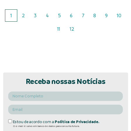
1
2
3
4
5
6
7
8
9
10
11
12
Receba nossas Notícias
Estou de acordo com a
Política de Privacidade.
O e-mail é salvo em banco de dados para consulta futura.