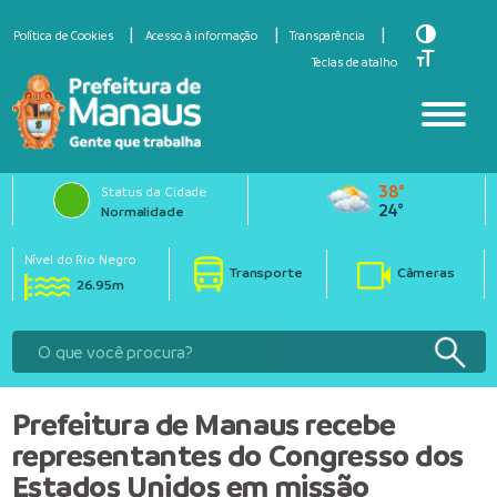
Toggle Hi
Política de Cookies
Acesso à informação
Transparência
Toggle Fo
Teclas de atalho
38°
Status da Cidade
24°
Normalidade
Nível do Rio Negro
Transporte
Câmeras
26.95m
Prefeitura de Manaus recebe
representantes do Congresso dos
Estados Unidos em missão