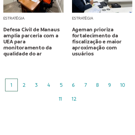
ESTRATÉGIA
ESTRATÉGIA
Defesa Civil de Manaus
Ageman prioriza
amplia parceria com a
fortalecimento da
UEA para
fiscalização e maior
monitoramento da
aproximação com
qualidade do ar
usuários
1
2
3
4
5
6
7
8
9
10
11
12