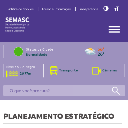
Toggle Hig
Toggle
Política de Cookies
Acesso à informação
Transparência
36°
Status da Cidade
26°
Normalidade
Nível do Rio Negro
Transporte
Câmeras
26.77m
PLANEJAMENTO ESTRATÉGICO