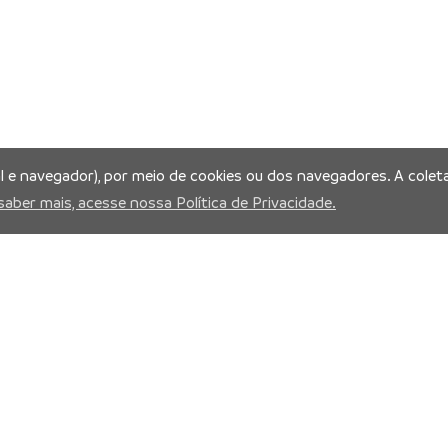
al e navegador), por meio de cookies ou dos navegadores. A coleta
saber mais, acesse nossa Política de Privacidade.
is: