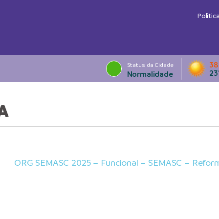
Polític
38
Status da Cidade
23
Normalidade
A
ORG SEMASC 2025 – Funcional – SEMASC – Reforma