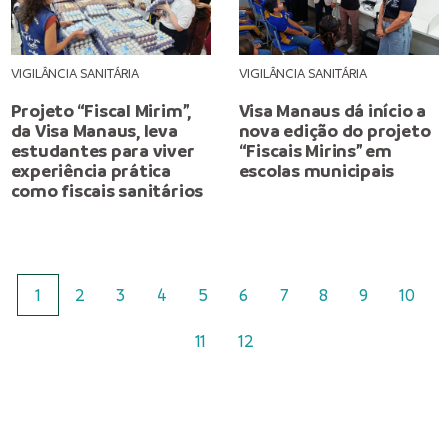
VIGILÂNCIA SANITÁRIA
VIGILÂNCIA SANITÁRIA
Projeto “Fiscal Mirim”,
Visa Manaus dá início a
da Visa Manaus, leva
nova edição do projeto
estudantes para viver
“Fiscais Mirins” em
experiência prática
escolas municipais
como fiscais sanitários
1
2
3
4
5
6
7
8
9
10
11
12