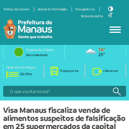
Toggle Hi
Política de Cookies
Acesso à informação
Transparência
Toggle Fo
Teclas de atalho
36°
Status da Cidade
25°
Normalidade
Nível do Rio Negro
Transporte
Câmeras
26.95m
Visa Manaus fiscaliza venda de
alimentos suspeitos de falsificação
em 25 supermercados da capital