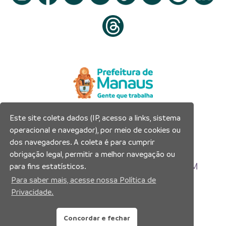
Este site coleta dados (IP, acesso a links, sistema
Prefeitura Municipal de Manaus
operacional e navegador), por meio de cookies ou
Município de Manaus
dos navegadores. A coleta é para cumprir
CNPJ:04.365.326.0001-73
obrigação legal, permitir a melhor navegação ou
Av. Brasil, 2971 – Compensa, Manaus-AM
para fins estatísticos.
CEP: 69036-110
Para saber mais, acesse nossa Política de
Privacidade.
Copyright 2026. Todos os direitos reservados.
Concordar e fechar