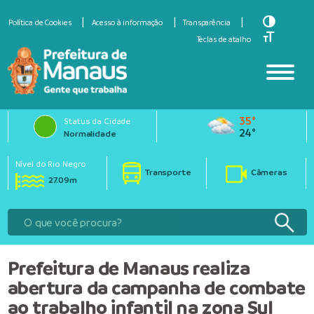
Toggle Hi
Política de Cookies
Acesso à informação
Transparência
Toggle Fo
Teclas de atalho
35°
Status da Cidade
24°
Normalidade
Nível do Rio Negro
Transporte
Câmeras
27.09m
Prefeitura de Manaus realiza
abertura da campanha de combate
ao trabalho infantil na zona Sul