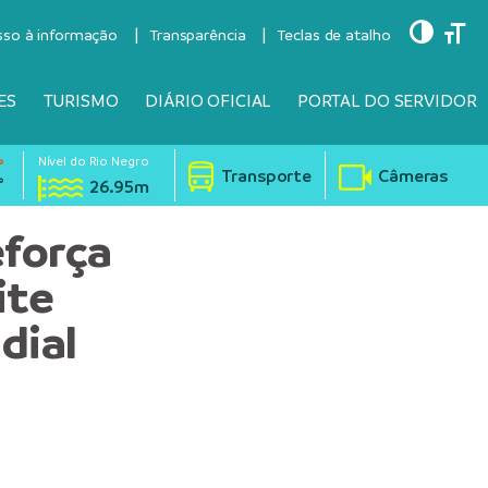
Toggle
Togg
sso à informação
Transparência
Teclas de atalho
ES
TURISMO
DIÁRIO OFICIAL
PORTAL DO SERVIDOR
Nível do Rio Negro
°
Transporte
Câmeras
°
26.95m
força
ite
dial