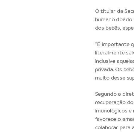
O titular da
Sec
humano doado li
dos bebês, esp
“É importante 
literalmente sa
inclusive aquel
privada. Os beb
muito desse supo
Segundo a diret
recuperação dos
imunológicos e n
favorece o amad
colaborar para 