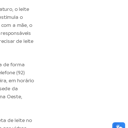
uro, o leite
estimula o
á com a mãe, o
 responsáveis
ecisar de leite
ta de forma
lefone (92)
ra, em horário
 sede da
ona Oeste,
a de leite no