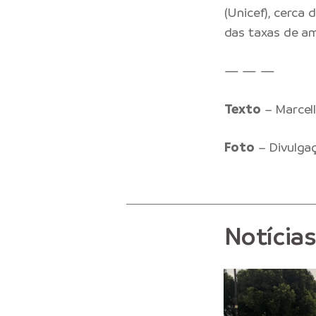
(Unicef), cerca
das taxas de a
— — —
Texto
– Marcel
Foto
– Divulga
Notícia