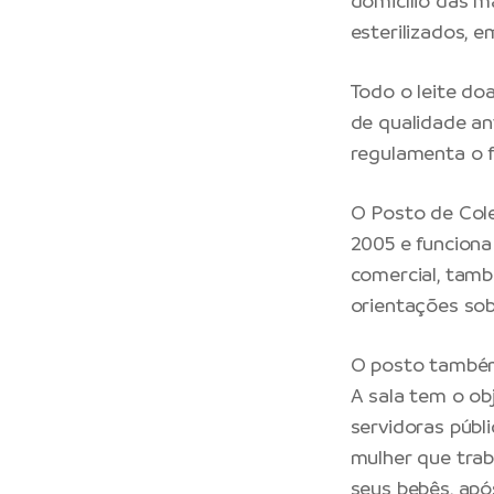
domicílio das m
esterilizados, 
Todo o leite do
de qualidade an
regulamenta o f
O Posto de Col
2005 e funciona
comercial, tam
orientações so
O posto também
A sala tem o ob
servidoras públ
mulher que tra
seus bebês, apó