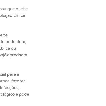
ou que o leite
lução clínica
eite
do pode doar,
ública ou
pajóz precisam
ial para a
rpos, fatores
infecções,
rológico e pode