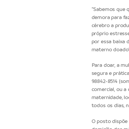
“Sabemos que q
demora para faz
cérebro a produ
próprio estress
por essa baixa 
materno doado”,
Para doar, a mul
segura e prátic
98842-8514 (so
comercial, ou a
maternidade, loc
todos os dias, n
O posto dispõe 