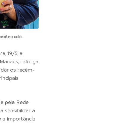
bebê no colo
a, 19/5, a
e Manaus
, reforça
udar os recém-
incipais
da pela Rede
sensibilizar a
o a importância