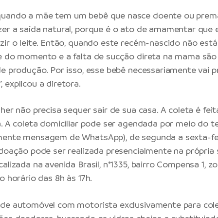
uando a mãe tem um bebê que nasce doente ou premat
er a saída natural, porque é o ato de amamentar que 
zir o leite. Então, quando este recém-nascido não est
e do momento e a falta de sucção direta na mama são
de produção. Por isso, esse bebê necessariamente vai pr
 explicou a diretora.
her não precisa sequer sair de sua casa. A coleta é fei
a. A coleta domiciliar pode ser agendada por meio do te
mente mensagem de WhatsApp), de segunda a sexta-fei
 doação pode ser realizada presencialmente na própria
alizada na avenida Brasil, n°1335, bairro Compensa 1, z
o horário das 8h às 17h.
de automóvel com motorista exclusivamente para colet