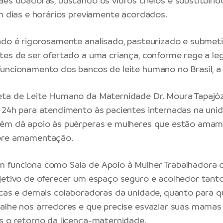
ães doadoras, buscando os vidros cheios e substituind
em dias e horários previamente acordados.
ado é rigorosamente analisado, pasteurizado e submeti
tes de ser ofertado a uma criança, conforme rege a le
uncionamento dos bancos de leite humano no Brasil, a 
eta de Leite Humano da Maternidade Dr. Moura Tapajóz
 24h para atendimento às pacientes internadas na uni
bém dá apoio às puérperas e mulheres que estão ama
bre amamentação.
 funciona como Sala de Apoio à Mulher Trabalhadora
jetivo de oferecer um espaço seguro e acolhedor tant
icas e demais colaboradoras da unidade, quanto para q
balhe nos arredores e que precise esvaziar suas mam
s o retorno da licença-maternidade.