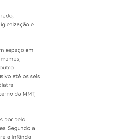
nado,
igienização e
 um espaço em
s mamas,
 outro
sivo até os seis
diatra
terno da MMT,
s por pelo
ses. Segundo a
a a Infância