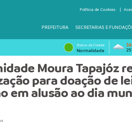
Política de Cookies
Ace
PREFEITURA
SECRETARIAS E FUNDAÇÕ
36
Status da Cidade
25
Normalidade
idade Moura Tapajóz re
zação para doação de le
 em alusão ao dia mun
us