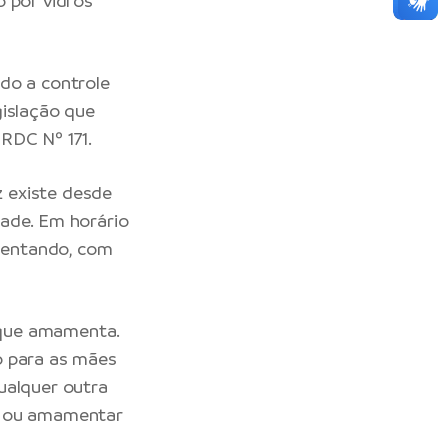
o por vidros
do a controle
gislação que
RDC Nº 171.
 existe desde
dade. Em horário
mentando, com
 que amamenta.
o para as mães
ualquer outra
as ou amamentar