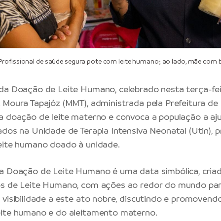
rofissional de saúde segura pote com leite humano; ao lado, mãe com 
da Doação de Leite Humano, celebrado nesta terça-feir
 Moura Tapajóz (MMT), administrada pela
Prefeitura d
a doação de leite materno e convoca a população a aj
dos na Unidade de Terapia Intensiva Neonatal (Utin), pr
eite humano doado à unidade.
a Doação de Leite Humano é uma data simbólica, cria
s de Leite Humano, com ações ao redor do mundo para 
 visibilidade a este ato nobre, discutindo e promovend
eite humano e do aleitamento materno.