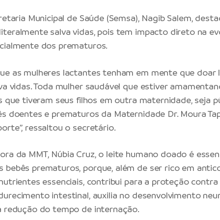
retaria Municipal de Saúde
(Semsa), Nagib Salem, destac
teralmente salva vidas, pois tem impacto direto na evo
ecialmente dos prematuros.
que as mulheres lactantes tenham em mente que doar l
lva vidas. Toda mulher saudável que estiver amamentan
as que tiveram seus filhos em outra maternidade, seja p
ês doentes e prematuros da Maternidade Dr. Moura Ta
rte”, ressaltou o secretário.
ora da MMT, Núbia Cruz, o leite humano doado é essenc
 bebês prematuros, porque, além de ser rico em antico
utrientes essenciais, contribui para a proteção contra 
urecimento intestinal, auxilia no desenvolvimento neu
a redução do tempo de internação.