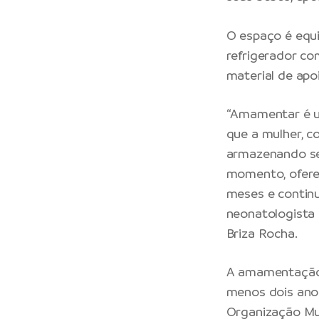
O espaço é equ
refrigerador co
material de apo
“Amamentar é um
que a mulher, c
armazenando seu
momento, oferecê
meses e continu
neonatologista
Briza Rocha.
A amamentação 
menos dois anos
Organização Mu