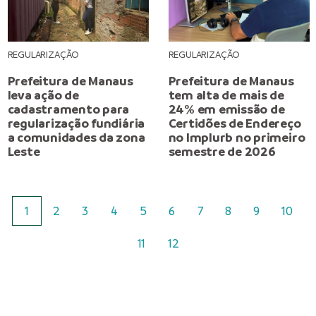
REGULARIZAÇÃO
REGULARIZAÇÃO
Prefeitura de Manaus
Prefeitura de Manaus
leva ação de
tem alta de mais de
cadastramento para
24% em emissão de
regularização fundiária
Certidões de Endereço
a comunidades da zona
no Implurb no primeiro
Leste
semestre de 2026
1
2
3
4
5
6
7
8
9
10
11
12