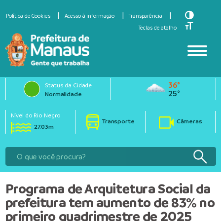
Toggle Hi
Política de Cookies
Acesso à informação
Transparência
Toggle Fo
Teclas de atalho
36°
Status da Cidade
25°
Normalidade
Nível do Rio Negro
Transporte
Câmeras
27.03m
Programa de Arquitetura Social da
prefeitura tem aumento de 83% no
primeiro quadrimestre de 2025