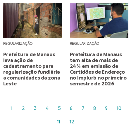
REGULARIZAÇÃO
REGULARIZAÇÃO
Prefeitura de Manaus
Prefeitura de Manaus
leva ação de
tem alta de mais de
cadastramento para
24% em emissão de
regularização fundiária
Certidões de Endereço
a comunidades da zona
no Implurb no primeiro
Leste
semestre de 2026
1
2
3
4
5
6
7
8
9
10
11
12