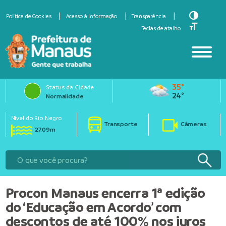
Toggle Hi
Política de Cookies
Acesso à informação
Transparência
Toggle Fo
Teclas de atalho
35°
Status da Cidade
24°
Normalidade
Nível do Rio Negro
Transporte
Câmeras
27.09m
Procon Manaus encerra 1ª edição
do ‘Educação em Acordo’ com
descontos de até 100% nos juros