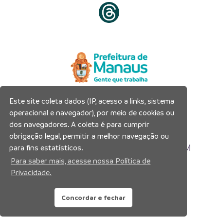
Este site coleta dados (IP, acesso a links, sistema
Prefeitura Municipal de Manaus
operacional e navegador), por meio de cookies ou
Município de Manaus
dos navegadores. A coleta é para cumprir
CNPJ:04.365.326.0001-73
obrigação legal, permitir a melhor navegação ou
Av. Brasil, 2971 – Compensa, Manaus-AM
para fins estatísticos.
CEP: 69036-110
Para saber mais, acesse nossa Política de
Privacidade.
Copyright 2026. Todos os direitos reservados.
Concordar e fechar