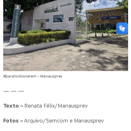
#paratodosverem – Manausprev
— — —
Texto –
Renata Félix/Manausprev
Fotos –
Arquivo/Semcom e Manausprev