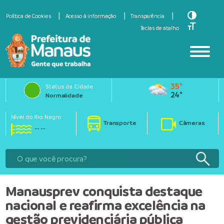
Toggle Hi
Política de Cookies
Acesso à informação
Transparência
Toggle Fo
Teclas de atalho
35°
Status da Cidade
24°
Normalidade
Nível do Rio Negro
Transporte
Câmeras
-- --
Manausprev conquista destaque
nacional e reafirma excelência na
gestão previdenciária pública