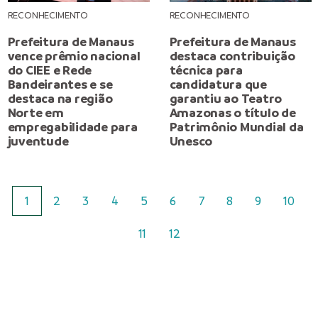
RECONHECIMENTO
RECONHECIMENTO
Prefeitura de Manaus
Prefeitura de Manaus
vence prêmio nacional
destaca contribuição
do CIEE e Rede
técnica para
Bandeirantes e se
candidatura que
destaca na região
garantiu ao Teatro
Norte em
Amazonas o título de
empregabilidade para
Patrimônio Mundial da
juventude
Unesco
1
2
3
4
5
6
7
8
9
10
11
12