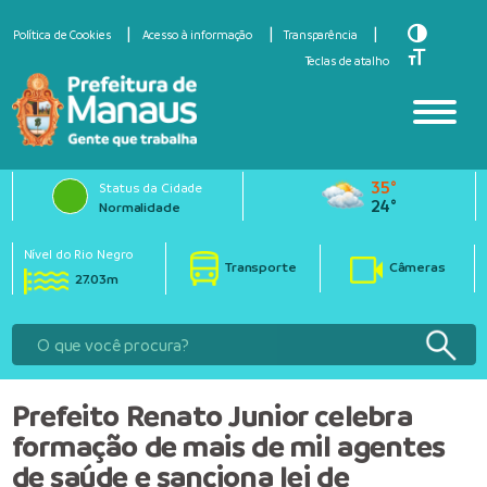
Toggle Hi
Política de Cookies
Acesso à informação
Transparência
Toggle Fo
Teclas de atalho
35°
Status da Cidade
24°
Normalidade
Nível do Rio Negro
Transporte
Câmeras
27.03m
Prefeito Renato Junior celebra
formação de mais de mil agentes
de saúde e sanciona lei de