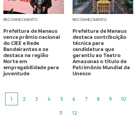
RECONHECIMENTO
RECONHECIMENTO
Prefeitura de Manaus
Prefeitura de Manaus
vence prêmio nacional
destaca contribuição
do CIEE e Rede
técnica para
Bandeirantes e se
candidatura que
destaca na região
garantiu ao Teatro
Norte em
Amazonas o título de
empregabilidade para
Patrimônio Mundial da
juventude
Unesco
1
2
3
4
5
6
7
8
9
10
11
12