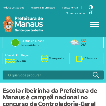
Toggle Hi
Política de Cookies
Acesso à informação
Transparência
Toggle Fo
Teclas de atalho
35°
Status da Cidade
24°
Normalidade
Nível do Rio Negro
Transporte
Câmeras
27.03m
Escola ribeirinha da Prefeitura de
Manaus é campeã nacional no
concurso da Controladoria-Geral