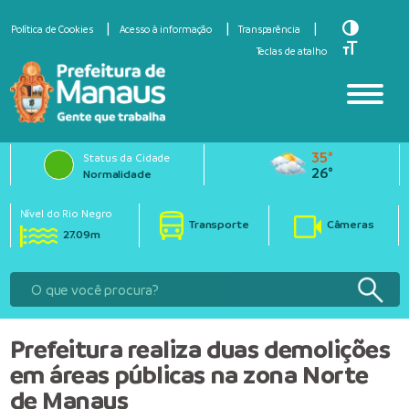
Toggle Hi
Política de Cookies
Acesso à informação
Transparência
Toggle Fo
Teclas de atalho
35°
Status da Cidade
26°
Normalidade
Nível do Rio Negro
Transporte
Câmeras
27.09m
Prefeitura realiza duas demolições
em áreas públicas na zona Norte
de Manaus