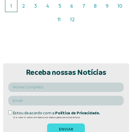
1
2
3
4
5
6
7
8
9
10
11
12
Receba nossas Notícias
Estou de acordo com a
Política de Privacidade.
O e-mail é salvo em banco de dados para consulta futura.