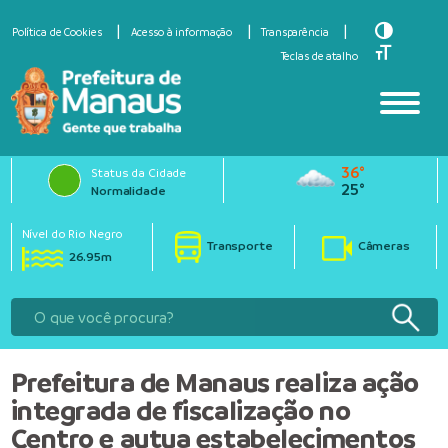
Toggle Hi
Política de Cookies
Acesso à informação
Transparência
Toggle Fo
Teclas de atalho
36°
Status da Cidade
25°
Normalidade
Nível do Rio Negro
Transporte
Câmeras
26.95m
Prefeitura de Manaus realiza ação
integrada de fiscalização no
Centro e autua estabelecimentos