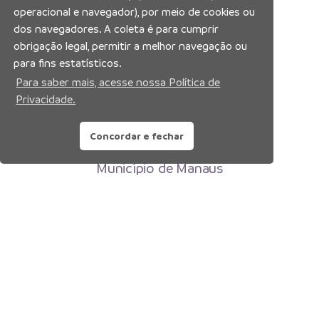
operacional e navegador), por meio de cookies ou
dos navegadores. A coleta é para cumprir
obrigação legal, permitir a melhor navegação ou
para fins estatísticos.
Para saber mais, acesse nossa Política de
Privacidade.
Concordar e fechar
Prefeitura Municipal de Manaus
Município de Manaus
CNPJ:04.365.326.0001-73
Av. Brasil, 2971 – Compensa, Manaus-AM
CEP: 69036-110
Copyright 2026. Todos os direitos reservados.