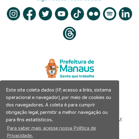
Este site coleta dados (IP, acesso a links, sistema
Prefeitura Municipal de Manaus
operacional e navegador), por meio de cookies ou
Município de Manaus
dos navegadores. A coleta é para cumprir
CNPJ:04.365.326.0001-73
obrigação legal, permitir a melhor navegação ou
Av. Brasil, 2971 – Compensa, Manaus-AM
para fins estatísticos.
CEP: 69036-110
Para saber mais, acesse nossa Política de
Privacidade.