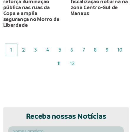
reforça iluminação
fiscalização noturna na
pública nas ruas da
zona Centro-Sul de
Copa e amplia
Manaus
segurança no Morro da
Liberdade
1
2
3
4
5
6
7
8
9
10
11
12
Receba nossas Notícias