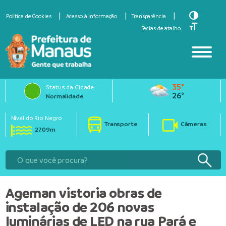
Toggle Hi
Política de Cookies
Acesso à informação
Transparência
Toggle Fo
Teclas de atalho
35°
Status da Cidade
26°
Normalidade
Nível do Rio Negro
Transporte
Câmeras
27.09m
Ageman vistoria obras de
instalação de 206 novas
luminárias de LED na rua Pará e