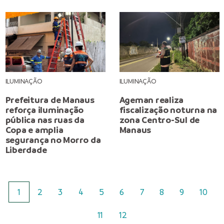
ILUMINAÇÃO
ILUMINAÇÃO
Prefeitura de Manaus
Ageman realiza
reforça iluminação
fiscalização noturna na
pública nas ruas da
zona Centro-Sul de
Copa e amplia
Manaus
segurança no Morro da
Liberdade
1
2
3
4
5
6
7
8
9
10
11
12