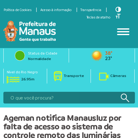
Toggle Hi
Política de Cookies
Acesso à informação
Transparência
Toggle Fo
Teclas de atalho
38°
Status da Cidade
23°
Normalidade
Nível do Rio Negro
Transporte
Câmeras
26.95m
Ageman notifica Manausluz por
falta de acesso ao sistema de
controle remoto das luminárias