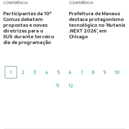
CONFERÊNCIA
CONFERÊNCIA
Participantes da 10ª
Prefeitura de Manaus
Comus debatem
destaca protagonismo
propostas e novas
tecnológico no ‘Nutanix
diretrizes para o
.NEXT 2026’, em
SUS durante terceiro
Chicago
dia de programação
1
2
3
4
5
6
7
8
9
10
11
12