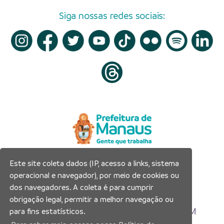
Siga nossas redes sociais:
Este site coleta dados (IP, acesso a links, sistema
Prefeitura Municipal de Manaus
operacional e navegador), por meio de cookies ou
Município de Manaus
dos navegadores. A coleta é para cumprir
CNPJ:04.365.326.0001-73
obrigação legal, permitir a melhor navegação ou
Av. Brasil, 2971 – Compensa, Manaus-AM
para fins estatísticos.