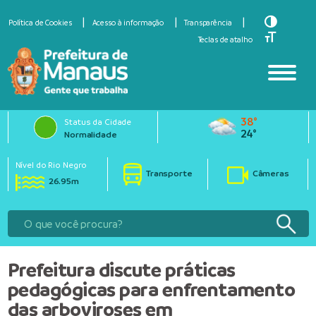
Toggle Hi
Política de Cookies
Acesso à informação
Transparência
Toggle Fo
Teclas de atalho
38°
Status da Cidade
24°
Normalidade
Nível do Rio Negro
Transporte
Câmeras
26.95m
Prefeitura discute práticas
pedagógicas para enfrentamento
das arboviroses em