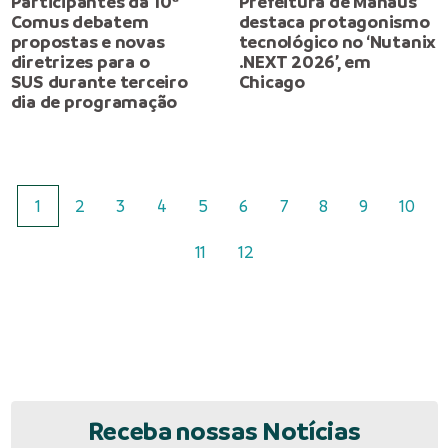
Participantes da 10ª
Prefeitura de Manaus
Comus debatem
destaca protagonismo
propostas e novas
tecnológico no ‘Nutanix
diretrizes para o
.NEXT 2026’, em
SUS durante terceiro
Chicago
dia de programação
1
2
3
4
5
6
7
8
9
10
11
12
Receba nossas Notícias