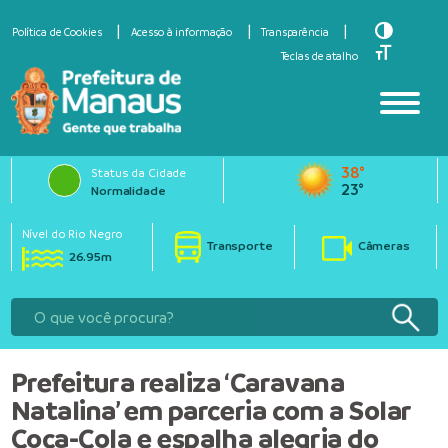
Toggle Hi
Política de Cookies
Acesso à informação
Transparência
Toggle Fo
Teclas de atalho
38°
Status da Cidade
23°
Normalidade
Nível do Rio Negro
Transporte
Câmeras
26.95m
Prefeitura realiza ‘Caravana
Natalina’ em parceria com a Solar
Coca-Cola e espalha alegria do