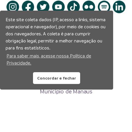
Este site coleta dados (IP, acesso a links, sistema
operacional e navegador), por meio de cookies ou
dos navegadores. A coleta é para cumprir
obrigação legal, permitir a melhor navegação ou
para fins estatísticos.
Para saber mais, acesse nossa Política de
Privacidade.
Concordar e fechar
Prefeitura Municipal de Manaus
Município de Manaus
CNPJ:04.365.326.0001-73
Av. Brasil, 2971 – Compensa, Manaus-AM
CEP: 69036-110
Copyright 2026. Todos os direitos reservados.