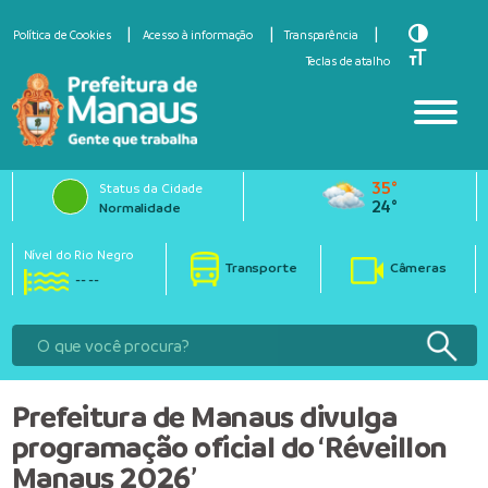
Toggle Hi
Política de Cookies
Acesso à informação
Transparência
Toggle Fo
Teclas de atalho
35°
Status da Cidade
24°
Normalidade
Nível do Rio Negro
Transporte
Câmeras
27.03m
Prefeitura de Manaus divulga
programação oficial do ‘Réveillon
Manaus 2026’