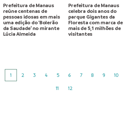
Prefeitura de Manaus
Prefeitura de Manaus
reúne centenas de
celebra dois anos do
pessoas idosas em mais
parque Gigantes da
uma edição do ‘Bolerão
Floresta com marca de
da Saudade’ no mirante
mais de 5,1 milhões de
Lúcia Almeida
visitantes
1
2
3
4
5
6
7
8
9
10
11
12