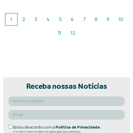
1
2
3
4
5
6
7
8
9
10
11
12
Receba nossas Notícias
Estou de acordo com a
Política de Privacidade.
O e-mail é salvo em banco de dados para consulta futura.